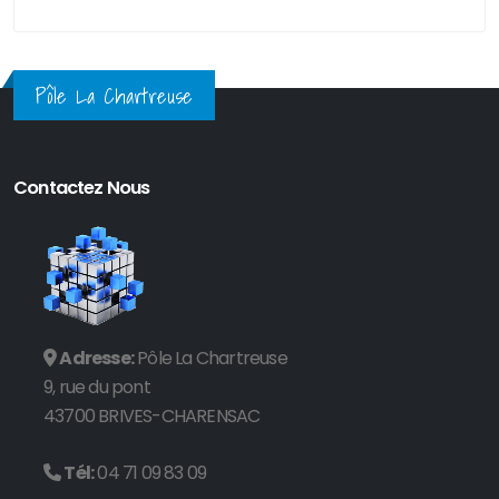
Pôle La Chartreuse
Contactez Nous
Adresse:
Pôle La Chartreuse
9, rue du pont
43700 BRIVES-CHARENSAC
Tél:
04 71 09 83 09