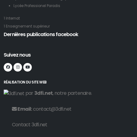
Lycée Professionel Paradis
1 Internat
1 Enseignement supérieur
Dernières publications facebook
Suivez nous
RÉALISATION DU SITE WEB
par
3dfi.net
, notre partenaire.
Email:
contact@3dfi.net
Contact 3dfi.net