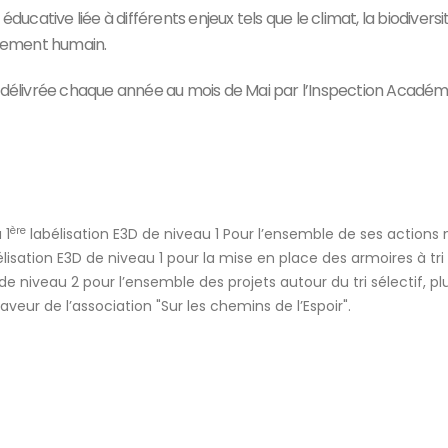
ducative liée à différents enjeux tels que le climat, la biodiversi
ppement humain.
t délivrée chaque année au mois de Mai par l’Inspection Académ
t
ère
 1
labélisation E3D de niveau 1 Pour l’ensemble de ses action
sation E3D de niveau 1 pour la mise en place des armoires à tri s
de niveau 2 pour l’ensemble des projets autour du tri sélectif, p
aveur de l’association "Sur les chemins de l’Espoir".