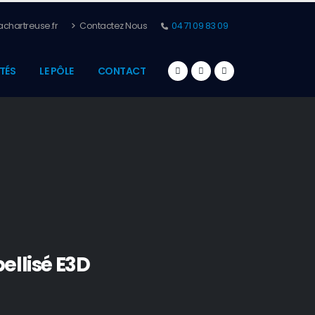
chartreuse.fr
Contactez Nous
04 71 09 83 09
TÉS
LE PÔLE
CONTACT
ellisé E3D