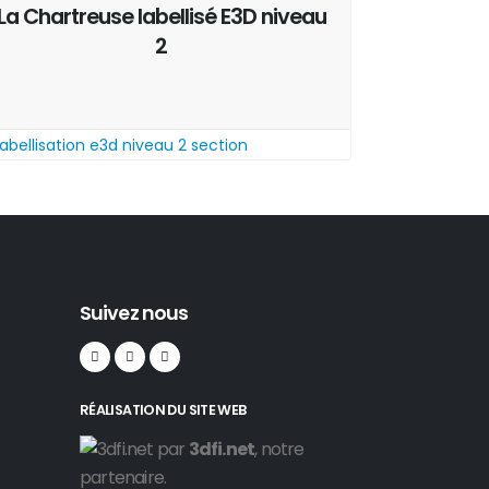
La Chartreuse labellisé E3D niveau
2
Suivez nous
RÉALISATION DU SITE WEB
par
3dfi.net
, notre
partenaire.