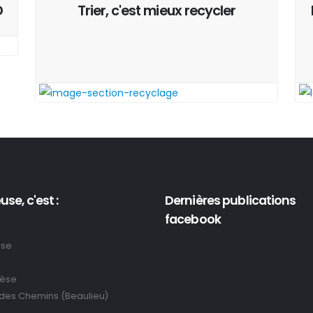
D
Trier, c'est mieux recycler
use, c'est :
Dernières publications
facebook
use
rèse
 des Chemins (Beaulieu)