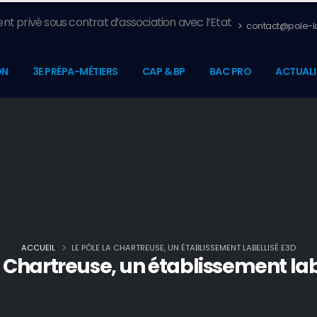
nt privé sous contrat d’association avec l’Etat
contact@pole-la
ON
3E PRÉPA-MÉTIERS
CAP & BP
BAC PRO
ACTUALI
ACCUEIL
LE PÔLE LA CHARTREUSE, UN ÉTABLISSEMENT LABELLISÉ E3D
a Chartreuse, un établissement lab