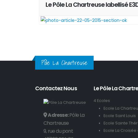
Le Pôle La Chartreuse labellisé E3
Pôle La Chartreuse
Contactez Nous
Le Pôle La Chartre
4 Ecoles
Ecole La Chartre
Adresse:
Pôle La
Ecole Saint Louis
Chartreuse
Ecole Sainte Thé
9, rue du pont
Ecole La Croisée