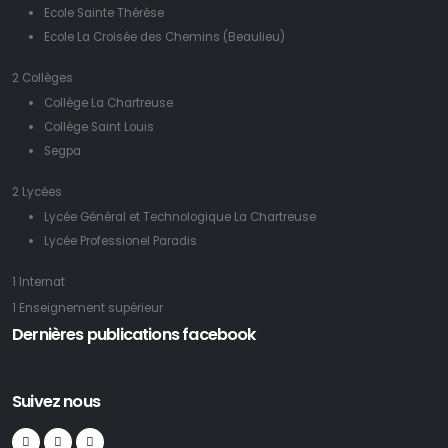
Ecole Sainte Thérèse
Ecole La Croisée des Chemins (Beaulieu)
2 Collèges
Collège La Chartreuse
Collège Saint Louis
Segpa
2 Lycées
Lycée Général et Technologique La Chartreuse
Lycée Professionel Paradis
1 Internat
1 Enseignement supérieur
Dernières publications facebook
Suivez nous